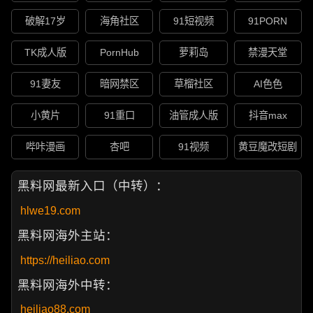
破解17岁
海角社区
91短视频
91PORN
TK成人版
PornHub
萝莉岛
禁漫天堂
91妻友
暗网禁区
草榴社区
AI色色
小黄片
91重口
油管成人版
抖音max
哔咔漫画
杏吧
91视频
黄豆魔改短剧
黑料网最新入口（中转）：
hlwe19.com
黑料网海外主站：
https://heiliao.com
黑料网海外中转：
heiliao88.com