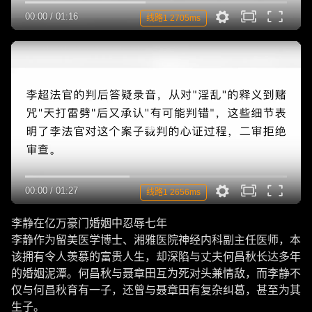
00:00
/
01:16
线路1 2705ms
00:00
/
01:27
线路1 2656ms
李静在亿万豪门婚姻中忍辱七年
李静作为留美医学博士、湘雅医院神经内科副主任医师，本
该拥有令人羡慕的富贵人生，却深陷与丈夫何昌秋长达多年
的婚姻泥潭。何昌秋与聂章田互为死对头兼情敌，而李静不
仅与何昌秋育有一子，还曾与聂章田有复杂纠葛，甚至为其
生子。