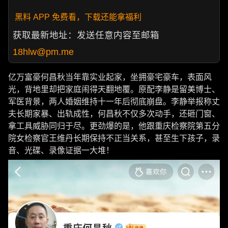
黑料 APP 免费看，下载还能拿福利
获取最新地址：发送任意内容至邮箱
18hlw@pm.me
亿万富豪何昌秋当年靠实业起家，坐拥豪宅豪车，表面风
光，背地里却把家庭闹得天翻地覆。原配李静是留美博士、
军医背景，两人婚姻维持十一年后彻底崩盘。李静举报称丈
夫长期家暴、出轨成性，何昌秋不仅多次动手，还砸门窗、
拿工具威胁同归于尽。更劲爆的是，他跟重庆检察院第五分
院女检察官王维丹长期保持不正当关系，甚至生下孩子，录
音、光碟、录像证据一大堆！