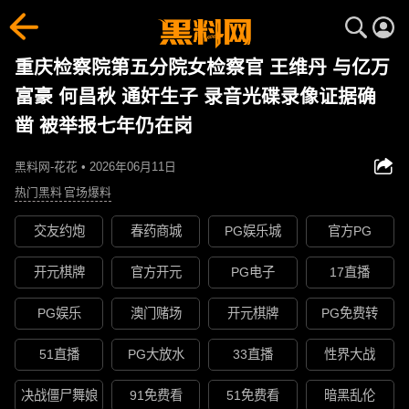
重庆检察院第五分院女检察官 王维丹 与亿万
富豪 何昌秋 通奸生子 录音光碟录像证据确
凿 被举报七年仍在岗
黑料网-花花 • 2026年06月11日
热门黑料
官场爆料
交友约炮
春药商城
PG娱乐城
官方PG
开元棋牌
官方开元
PG电子
17直播
PG娱乐
澳门赌场
开元棋牌
PG免费转
51直播
PG大放水
33直播
性界大战
决战僵尸舞娘
91免费看
51免费看
暗黑乱伦